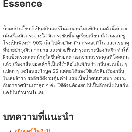
Essence
น้ำตบป้าเจี๊ยบ ก็เป็นสกินแคร์ในตำนานไม่แพ้กัน แต่ตัวนี้เค้าจะ
เน้นเรื่องผิวกระจ่างใส ผิวกระชับขึ้น ดูเรียบเนียน มีส่วนผสมชู
โรงเป็นพิเทร่า 90% เต็มไปด้วยวิตามิน กรดอะมิโน และแร่ธาตุ
ที่ช่วยบำรุงผิวมากมาย และช่วยฟื้นบำรุงเกราะป้องกันผิว ทำให้
ผิวแข็งแรงและหน้าดูใสขึ้นด้วยค่ะ นอกจากสรรพคุณที่โดดเด่น
แล้ว เรื่องกลิ่นของเค้าก็เป็นที่ร่ำลือไม่แพ้กันว่า กลิ่นจะเหม็น ๆ
แปลก ๆ เหมือนอะไรบูด 55 แต่พอได้ลองใช้แล้วลืมเรื่องกลิ่น
ไปเลยจ้าาา ผลลัพธ์ดีงามคุ้มค่า! แถมเนื้อน้ำตบบางเบา เหมาะ
กับอากาศบ้านเราสุด ๆ ค่ะ ใช้ดีจนต้องยกให้เป็นอีกหนึ่งในสกิน
แคร์ในตำนานไปเลย
บทความที่แนะนำ
สกินแคร์ ใน 7-11