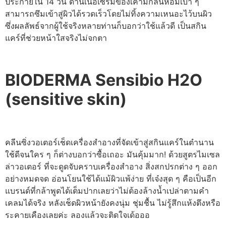
ประกายใน 14 วัน ด้านเนื้อเซรั่มของเค้ามีกลิ่นหอมเบา ๆ
สามารถซึมเข้าสู่ผิวได้รวดเร็วโดยไม่ทิ้งความเหนอะไว้บนผิว
ซึ่งผลลัพธ์จากผู้ใช้จริงหลายท่านก็บอกว่าใช้แล้วดี เป็นสกิน
แคร์ที่ช่วยหน้าใสจริงไม่จกตา
BIODERMA Sensibio H2O
(sensitive skin)
คลีนซิ่งวอเตอร์เช็ดเครื่องสำอางที่จัดเข้าสู่สกินแคร์ในตำนาน
ใช้ดีจนใคร ๆ ก็ต่างบอกว่าซื้อเถอะ มันคุ้มมาก! ด้วยสูตรไมเซล
ล่าวอเตอร์ ที่จะดูดจับคราบเครื่องสำอาง สิ่งสกปรกต่าง ๆ ออก
อย่างหมดจด อ่อนโยนใช้ได้แม้ผิวแพ้ง่าย ที่เจ๋งสุด ๆ คือเป็นอีก
แบรนด์ที่กล้าพูดได้เต็มปากเลยว่าไม่ต้องล้างน้ำเปล่าตามคำ
เคลมได้จริง หลังเช็ดผิวหน้ายังคงนุ่ม ชุ่มชื้น ไม่รู้สึกแห้งตึงหรือ
ระคายเคืองเลยค่ะ ลองแล้วจะติดใจเด้อออ