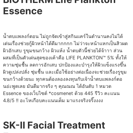
Essence
น้ำตบแพลงก์ตอน ไม่ถูกจัดเข้าสู่สกินแคร์ในตำนานคงไม่ได้
เด่นเรื่องช่วยกู้ผิวหน้าได้ดีมากกกก ไม่ว่าจะหน้าแหกเป็นสิวผด
ผิวอักเสบ รูขุมขนกว้าง ผิวแห้ง น้ำตบตัวนี้ช่วยได้จ้าาา ส่วน
ผสมที่เป็นตัวเด่นสุดของเค้าคือ LIFE PLANKTON™ 5% ทั้งให้
ความชุ่มชื้น ลดการอักเสบ ปกป้องและบำรุงให้ผิวแข็งแรงขึ้น
ผิวดูเปล่งปลั่ง ชุ่มชื้น และเมื่อใช้อย่างต่อเนื่องจะช่วยเรื่องรูขุม
ขนกว้างด้วยนะ ทุกคนต้องลองลงทุนกับเจ้าน้ำตบแพลงก์ตอ
นอ่ะพูดเลย มันดีมากจริง ๆ คุณณณ ได้อันดับ 1 หมวด
Essence ของเว็บไซต์ *cosmenet ด้วย 445 รีวิว คะแนน
4.8/5 !! อะโหเกือบคะแนนเต็ม มาแรงจริงจริ๊งงงง
SK-II Facial Treatment