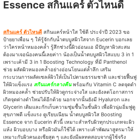
Essence สกินแคร์ ตัวไหนดี
สกินแคร์ ตัวไหนดี
สกินแคร์หน้าใส ใช้ดี ประจำปี 2023 ขอ
ป้ายยาเพื่อน ๆ ให้รู้จักกับน้ำตบบูสผิวใสจาก Eucerin บอกเลย
ว่าใครหน้าหมองคล้ำ รู้สึกช่วงนี้ผิวอ่อนแอ มีปัญหาผิวสะสม
ต้องมาเจอน้องคนนี้เลยค่าา น้องเป็นน้ำตบบูสผิวใสแบบ 3 in 1
เพราะเค้ามี 3 in 1 Boosting Technology ที่มี Panthenol
ช่วย ผลัดผิวหมองคล้ำอย่างอ่อนโยนแต่ล้ำลึก เสริม
กระบวนการผลัดเซลล์ผิวให้เป็นไปตามธรรมชาติ และช่วยฟื้นฟู
ให้ผิวแข็งแรง
สกินแคร์กลางคืน
พร้อมกับ Vitamin C ลดจุดดำ
ผิวหมองคล้ำ ช่วยปรับให้ผิวดูกระจ่างใส และยังลดโอกาสการ
เกิดจุดด่างดำใหม่ได้อีกด้วย นอกจากนั้นยังมี Hyaluron และ
Glycerin เติมและกักเก็บความชุ่มชื้นในชั้นผิว เพื่อผิวนุ่มอิ่มฟูดู
สุขภาพดี แข็งแรง ดูเรียบเนียน น้ำตบบูสผิวใส Boosting
Essence จาก Eucerin ตัวนี้ เหมาะสำหรับผิวทุกประเภทจะผิว
แห้ง ผิวบอบบาง หรือผิวมันก็ใช้ได้ เพราะเค้าพัฒนาสูตรมาให้
เหมาะกับผิวคนเอเชียสุด ๆ และยังมีผลทดสอบจากผู้ใช้จริง