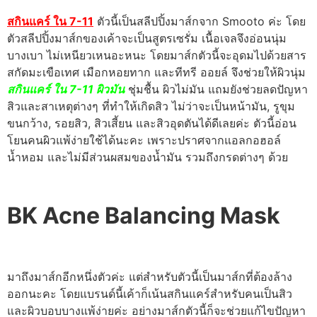
สกินแคร์ ใน 7-11
ตัวนี้เป็นสลีปปิ้งมาส์กจาก Smooto ค่ะ โดย
ตัวสลีปปิ้งมาส์กของเค้าจะเป็นสูตรเซรั่ม เนื้อเจลจึงอ่อนนุ่ม
บางเบา ไม่เหนียวเหนอะหนะ โดยมาส์กตัวนี้จะอุดมไปด้วยสาร
สกัดมะเขือเทศ เมือกหอยทาก และทีทรี ออยล์ จึงช่วยให้ผิวนุ่ม
สกินแคร์ ใน 7-11 ผิวมัน
ชุ่มชื้น ผิวไม่มัน แถมยังช่วยลดปัญหา
สิวและสาเหตุต่างๆ ที่ทำให้เกิดสิว ไม่ว่าจะเป็นหน้ามัน, รูขุม
ขนกว้าง, รอยสิว, สิวเสี้ยน และสิวอุดตันได้ดีเลยค่ะ ตัวนี้อ่อน
โยนคนผิวแพ้ง่ายใช้ได้นะคะ เพราะปราศจากแอลกอฮอล์
น้ำหอม และไม่มีส่วนผสมของน้ำมัน รวมถึงกรดต่างๆ ด้วย
BK Acne Balancing Mask
มาถึงมาส์กอีกหนึ่งตัวค่ะ แต่สำหรับตัวนี้เป็นมาส์กที่ต้องล้าง
ออกนะคะ โดยแบรนด์นี้เค้าก็เน้นสกินแคร์สำหรับคนเป็นสิว
และผิวบอบบางแพ้ง่ายค่ะ อย่างมาส์กตัวนี้ก็จะช่วยแก้ไขปัญหา