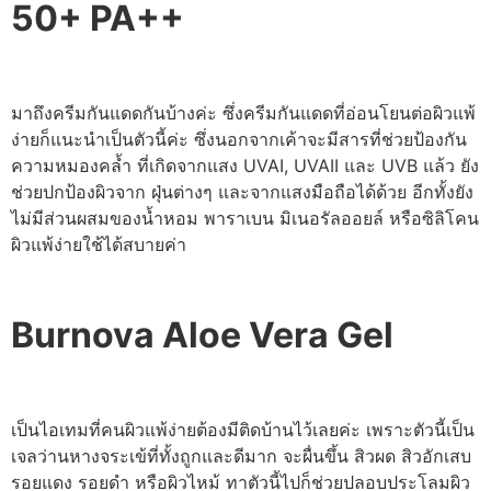
50+ PA++
มาถึงครีมกันแดดกันบ้างค่ะ ซึ่งครีมกันแดดที่อ่อนโยนต่อผิวแพ้
ง่ายก็แนะนำเป็นตัวนี้ค่ะ ซึ่งนอกจากเค้าจะมีสารที่ช่วยป้องกัน
ความหมองคล้ำ ที่เกิดจากแสง UVAI, UVAII และ UVB แล้ว ยัง
ช่วยปกป้องผิวจาก ฝุ่นต่างๆ และจากแสงมือถือได้ด้วย อีกทั้งยัง
ไม่มีส่วนผสมของน้ำหอม พาราเบน มิเนอรัลออยล์ หรือซิลิโคน
ผิวแพ้ง่ายใช้ได้สบายค่า
Burnova Aloe Vera Gel
เป็นไอเทมที่คนผิวแพ้ง่ายต้องมีติดบ้านไว้เลยค่ะ เพราะตัวนี้เป็น
เจลว่านหางจระเข้ที่ทั้งถูกและดีมาก จะผื่นขึ้น สิวผด สิวอักเสบ
รอยแดง รอยดำ หรือผิวไหม้ ทาตัวนี้ไปก็ช่วยปลอบประโลมผิว